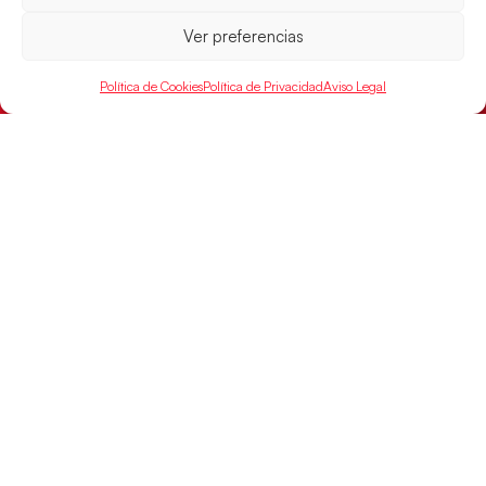
Ver preferencias
Política de Cookies
Política de Privacidad
Aviso Legal
Las Guerreras Juveniles buscan ante Suiza
un billete para las semifinales del Mundial
Las Guerreras Juveniles afronta este jueves, a las
15:00 h, los cuartos de final del Campeonato del
Mundo Juvenil frente
LEER MÁS