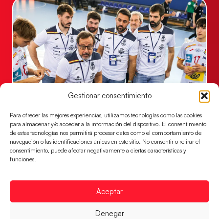
Gestionar consentimiento
Un clásico ante Francia para buscar el
Para ofrecer las mejores experiencias, utilizamos tecnologías como las cookies
billete a semifinales del EHF EURO 2026
para almacenar y/o acceder a la información del dispositivo. El consentimiento
Los Hispanos Juveniles se enfrentarán a Francia en los
de estas tecnologías nos permitirá procesar datos como el comportamiento de
navegación o las identificaciones únicas en este sitio. No consentir o retirar el
cuartos de final, este jueves a las 17:00h.
consentimiento, puede afectar negativamente a ciertas características y
funciones.
LEER MÁS
Aceptar
Denegar