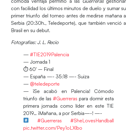
cómoda ventaja permitió a las
Guerreras
gestionar
con facilidad los últimos minutos de duelo y sumar su
primer triunfo del torneo antes de medirse mañana a
Serbia (20:30h., Teledeporte
), que también venció a
Brasil en su debut.
Fotografías: J. L. Recio
—
#TIE2019Palencia
— Jornada 1
⏱ 60′ – Final
— España —- 35:18 —- Suiza
—
@teledeporte
— ¡Se acabó en Palencia! Cómodo
triunfo de las
#Guerreras
para dormir esta
primera jornada como líder en este TIE
2019… ¡Mañana, a por Serbia—-! —-
#Guerreras
#SheLovesHandball
pic.twitter.com/Pey1oLXlbo