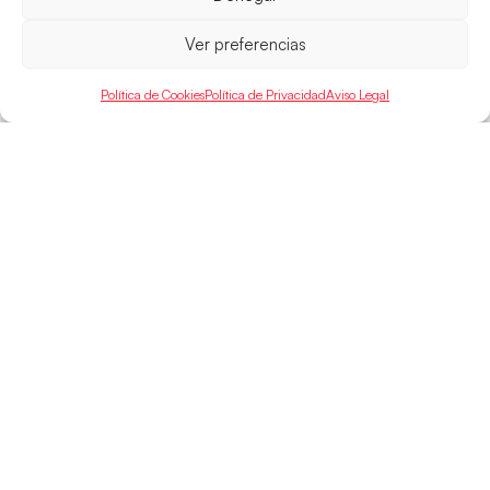
Ver preferencias
Política de Cookies
Política de Privacidad
Aviso Legal
SELECCIONES
ACCESO
LEGAL
DIRECTO
Hispanos
Política de
Guerreras
Competiciones
Privacidad
Hispanos Arena
Árbitros
Aviso Legal
Guerreras Arena
Entrenadores
Política de
Nanobalonmano
Cookies