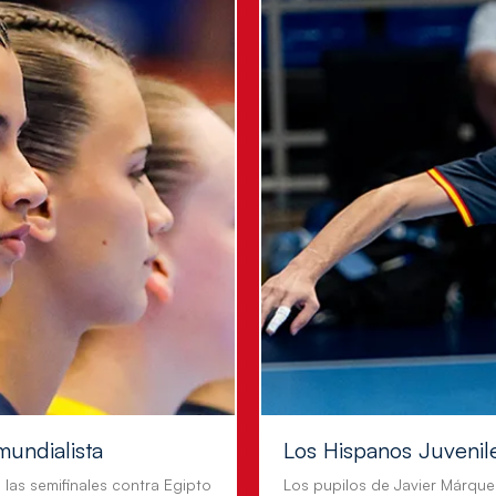
mundialista
Los Hispanos Juvenil
n las semifinales contra Egipto
Los pupilos de Javier Márque