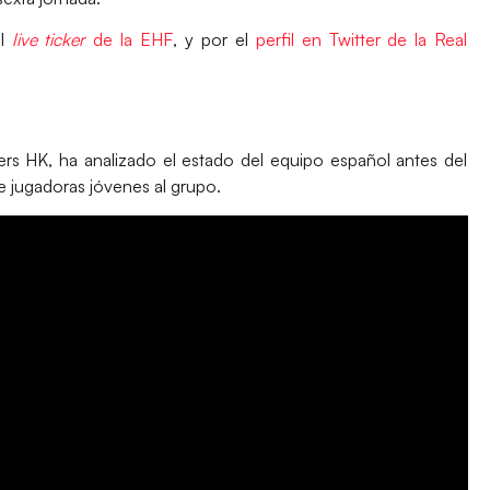
el
live ticker
de la EHF
, y por el
perfil en Twitter de la Real
rs HK, ha analizado el estado del equipo español antes del
 jugadoras jóvenes al grupo.