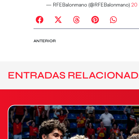
— RFEBalonmano (@RFEBalonmano)
20 
ANTERIOR
ENTRADAS RELACIONAD