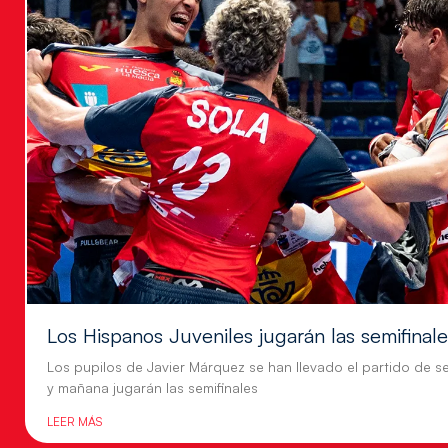
Los Hispanos Juveniles jugarán las semifinal
Los pupilos de Javier Márquez se han llevado el partido de se
y mañana jugarán las semifinales
LEER MÁS