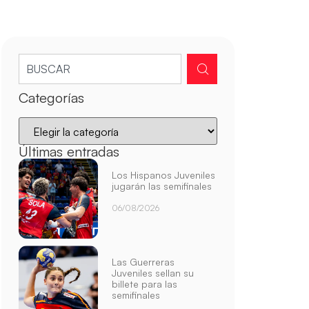
Categorías
Últimas entradas
Los Hispanos Juveniles
jugarán las semifinales
06/08/2026
Las Guerreras
Juveniles sellan su
billete para las
semifinales