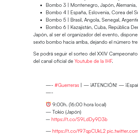
Bombo 3 | Montenegro, Japón, Alemania, 
Bombo 4 |
España
, Eslovenia, Corea del S
Bombo 5 | Brasil, Angola, Senegal, Argenti
Bombo 6 | Kazajistán, Cuba, República Dem
Japón
, al ser el organizador del evento, dispone
sexto bombo hacia arriba, dejando el número tres
Se podrá seguir el sorteo del XXIV Campeonat
del canal oficial de
Youtube de la IHF
.
—-
#Guerreras
| — ¡ATENCIÓN! — ¡España
—-
9:00h. (16:00 hora local)
— Tokio (Japón)
–️
https://t.co/S9LdDy9D3b
—
https://t.co/f97qpCUkL2
pic.twitter.