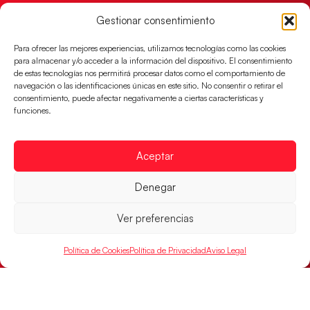
Gestionar consentimiento
Para ofrecer las mejores experiencias, utilizamos tecnologías como las cookies
para almacenar y/o acceder a la información del dispositivo. El consentimiento
de estas tecnologías nos permitirá procesar datos como el comportamiento de
navegación o las identificaciones únicas en este sitio. No consentir o retirar el
consentimiento, puede afectar negativamente a ciertas características y
funciones.
Aceptar
Un clásico ante Francia para buscar el
billete a semifinales del EHF EURO 2026
Denegar
Los Hispanos Juveniles se enfrentarán a Francia en los
cuartos de final, este jueves a las 17:00h.
Ver preferencias
LEER MÁS
Política de Cookies
Política de Privacidad
Aviso Legal