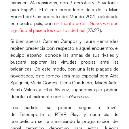
caras en 24 ocasiones, con 9 derrotas y 15 victorias
para España. El último precedente data de la Main
Round del
Campeonato del Mundo 2021
, celebrado
en nuestro país, con
un triunfo de las
Guerreras
que
significó el pase a los cuartos de final
(23:27).
Si bien apenas
Carmen Campos
y
Laura Hernández
repiten presencia con respecto a aquel encuentro, el
equipo español conoce las armas de sus rivales y
buscará explotar las virtudes propias ante las
balcánicas. De este modo, con una lista plagada de
novedades, este torneo será más especial para
Alba
Spugnini, María Gomes, Elena Cuadrado, Maddi Aalla,
Sarah Valero y Elba Álvarez
, jugadoras que podrán
debutar oficialmente con las
Guerreras
.
Los partidos se podrán seguir a través
de
Teledeporte
o
RTVE Play
, y cada día de
competición se irá anunciando la programación del
canal temático deportivo para estos Juegos