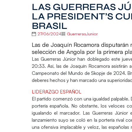
LAS GUERRERAS JÚ
LA PRESIDENT’S C
BRASIL
27/06/2024
GuerrerasJunior
Las de Joaquín Rocamora disputarán ma
selección de Angola por la primera pl
Las
Guerreras Júnior han doblegado este jueve
20:33.
Así, las de
Joaquín Rocamora asistirán a 
Campeonato del Mundo de Skopje de 2024
. B
deberes hechos y han marcado una superioridad q
LIDERAZGO ESPAÑOL
El
partido comenzó con una igualdad palpable.
portería española
. No obstante, los veloces co
igualando el marcador. Las
Guerreras Júnior 
lanzamiento suyo se coló en la portería rival c
una ofensiva implacable y veloz, las
españolas m