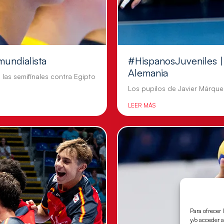
mundialista
#HispanosJuveniles | 
Alemania
n las semifinales contra Egipto
Los pupilos de Javier Márquez
LEER MÁS
Para ofrecer 
y/o acceder a