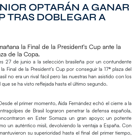
NIOR OPTARÁN A GANAR
UP TRAS DOBLEGAR A
ñana la Final de la President’s Cup ante la
aza de la Copa.
s 27 de junio a la selección brasileña por un contundente
la Final de la President’s Cup por conseguir la 17ª plaza del
rasil no era un rival fácil pero las nuestras han asistido con los
ue se ha visto reflejada hasta el último segundo.
Desde el primer momento,
Aida Fernández echó el cierre a la
ntragolpes de Brasil lograron penetrar la defensa española,
encontraron en Ester Somaza un gran apoyo;
un potente
omo un auténtico misil, devolviendo la ventaja a España. Con
antuvieron su superioridad hasta el final del primer tiempo,