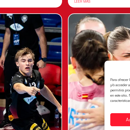
LEER MÁS
Para ofrecer 
y/o acceder a
permitirá pr
en este sitio
característica
A