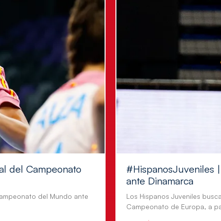
inal del Campeonato
#HispanosJuveniles | 
ante Dinamarca
l Campeonato del Mundo ante
Los Hispanos Juveniles busca
Campeonato de Europa, a par