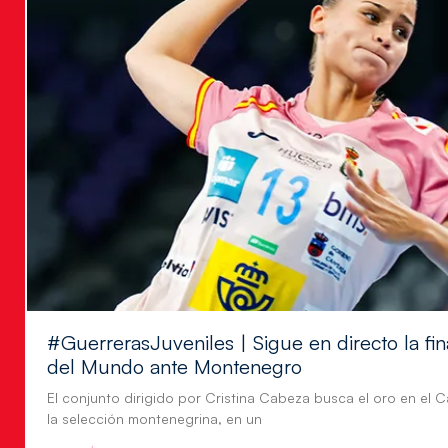
#GuerrerasJuveniles | Sigue en directo la f
del Mundo ante Montenegro
El conjunto dirigido por Cristina Cabeza busca el oro en e
la selección montenegrina, en un