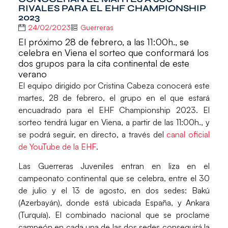
RIVALES PARA EL EHF CHAMPIONSHIP
2023
24/02/2023
Guerreras
El próximo 28 de febrero, a las 11:00h., se
celebra en Viena el sorteo que conformará los
dos grupos para la cita continental de este
verano
El equipo dirigido por
Cristina Cabeza
conocerá este
martes, 28 de febrero, el grupo en el que estará
encuadrado para el
EHF Championship 2023
. El
sorteo tendrá lugar en
Viena
, a partir de las 11:00h., y
se podrá seguir, en directo, a través del
canal oficial
de
YouTube de la EHF
.
Las Guerreras Juveniles
entran en liza en el
campeonato continental que se celebra, entre el 30
de julio y el 13 de agosto, en dos sedes:
Bakú
(
Azerbayán
), donde está ubicada
España
, y
Ankara
(
Turquía
). El combinado nacional que se proclame
campeón en cada una de las dos sedes conseguirá la