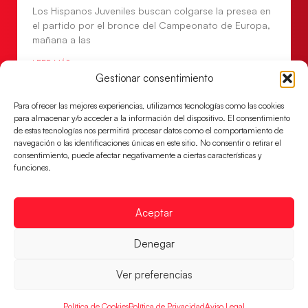
Los Hispanos Juveniles buscan colgarse la presea en
el partido por el bronce del Campeonato de Europa,
mañana a las
LEER MÁS
Gestionar consentimiento
Para ofrecer las mejores experiencias, utilizamos tecnologías como las cookies
para almacenar y/o acceder a la información del dispositivo. El consentimiento
de estas tecnologías nos permitirá procesar datos como el comportamiento de
navegación o las identificaciones únicas en este sitio. No consentir o retirar el
consentimiento, puede afectar negativamente a ciertas características y
funciones.
Aceptar
Denegar
Montenegro, última frontera para las
Guerreras Juveniles en la conquista del oro
Ver preferencias
mundial
El conjunto dirigido por Cristina Cabeza buscará
Política de Cookies
Política de Privacidad
Aviso Legal