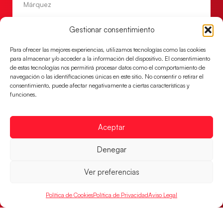
Márquez
LEER MÁS
Gestionar consentimiento
Para ofrecer las mejores experiencias, utilizamos tecnologías como las cookies
para almacenar y/o acceder a la información del dispositivo. El consentimiento
de estas tecnologías nos permitirá procesar datos como el comportamiento de
navegación o las identificaciones únicas en este sitio. No consentir o retirar el
consentimiento, puede afectar negativamente a ciertas características y
funciones.
Aceptar
Denegar
Las Guerreras Juveniles, primeras de grupo
en la Main Round
Ver preferencias
Las pupilas de Cristina Cabeza se imponen 35-33 a
Montenegro, y el jueves disputarán los cuartos de
Política de Cookies
Política de Privacidad
Aviso Legal
final ante Suiza
LEER MÁS