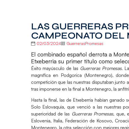
LAS GUERRERAS PR
CAMPEONATO DEL
02/03/2024
GuerrerasPromesas
El combinado español derrota a Monten
Etxeberria su primer título como selec
Éxito mayúsculo
de las
Guerreras Promesas
. L
magnífica en P
odgorica (Montenegro)
, dond
competición que las nuestras disputaban junto 
tras imponerse en la final a
Montenegro
, la anfi
Hasta la final, las de Etxeberria habían ganado
s
Solo
Eslovaquia
, que venció a las nuestras p
superioridad de las
Guerreras Promesas
, que, 
Eslovenia, Italia, Federación de Kosovo, Croac
Montenegro
, la otra selección con mejores regist