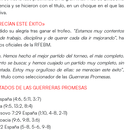
encia
y se hicieron con el título, en un choque en el que las
iva
.
ECÍAN ESTE ÉXITO»
ndido su
alegría
tras ganar el trofeo.
“Estamos
muy contentos
e trabajo, disciplina y de querer cada día ir mejorando”
, ha
os oficiales de la RFEBM.
n
. Hemos hecho el mejor partido del torneo, el más completo.
nto se busca;
y hemos cuajado un partido muy completo, sin
tada. Estoy muy orgulloso de ellas: se merecían este éxito”
,
 título como seleccionador de las
Guerreras Promesas.
TADOS DE LAS GUERRERAS PROMESAS
spaña
(4:6, 5:11, 3:7)
ia (9:5, 13:2, 8:4)
osovo 7:29
España
(1:10, 4-8, 2-11)
oacia (9:6, 9:8, 3:6)
22
España
(5-8, 5-6, 9-8)