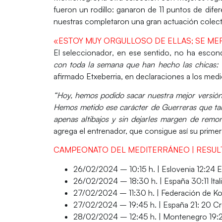
fueron un rodillo: ganaron de
11 puntos de difer
nuestras completaron una gran actuación
colect
«ESTOY MUY ORGULLOSO DE ELLAS; SE MER
El
seleccionador
, en ese sentido, no ha esco
con toda la semana que han hecho las chicas: d
afirmado
Etxeberria
, en declaraciones a los
medi
“Hoy, hemos podido sacar
nuestra mejor versió
Hemos metido ese carácter de Guerreras que ta
apenas altibajos y sin dejarles margen de remon
agrega el entrenador, que consigue así su
primer
CAMPEONATO DEL MEDITERRÁNEO | RESUL
26/02/2024 – 10:15 h. | Eslovenia 12:24
E
26/02/2024 – 18:30 h. |
España
30:11 Ital
27/02/2024 – 11:30 h. | Federación de K
27/02/2024 – 19:45 h. |
España
21: 20 Cr
28/02/2024 – 12:45 h. | Montenegro 19: