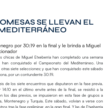
OMESAS SE LLEVAN EL
 MEDITERRÁNEO
egro por 30:19 en la final y le brinda a Miguel
cionador
as chicas de
Miguel Etxeberria
han completado una semana
e han conquistado el
Campeonato del Mediterráneo.
Una
a otras
siete selecciones
; y que han conquistado este sábado
triona, por un
contundente 30:19.
eis de los siete encuentros
que disputaron en la fase previa.
or
14:10
en el último envite antes de la final, se resistió a la
en los días previos, se impusieron en esta fase de grupos a
ia, Montenegro y Turquía
. Este sábado, volvían a verse con
ros tras la fase preliminar, en la
gran final.
Y las de
Etxeberria