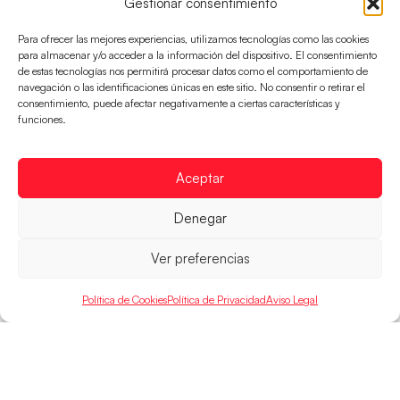
Gestionar consentimiento
Para ofrecer las mejores experiencias, utilizamos tecnologías como las cookies
para almacenar y/o acceder a la información del dispositivo. El consentimiento
de estas tecnologías nos permitirá procesar datos como el comportamiento de
navegación o las identificaciones únicas en este sitio. No consentir o retirar el
consentimiento, puede afectar negativamente a ciertas características y
Montenegro, última frontera para las
funciones.
Guerreras Juveniles en la conquista del oro
mundial
El conjunto dirigido por Cristina Cabeza buscará
Aceptar
mañana, a las 17:30h., el oro en el Campeonato del
Mundo ante la
Denegar
LEER MÁS
Ver preferencias
Política de Cookies
Política de Privacidad
Aviso Legal