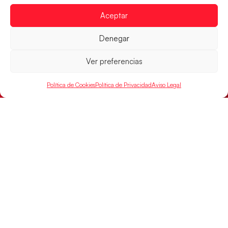
Aceptar
Las Guerreras Juveniles sellan su billete para
las semifinales
Denegar
Las pupilas de Cristina Cabeza han remontado con
parcial de 7:1 que les ha dado el pase a semifinales
Ver preferencias
que
LEER MÁS
Política de Cookies
Política de Privacidad
Aviso Legal