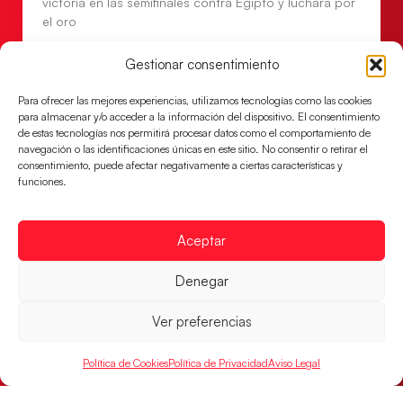
victoria en las semifinales contra Egipto y luchará por
el oro
LEER MÁS
Gestionar consentimiento
Para ofrecer las mejores experiencias, utilizamos tecnologías como las cookies
para almacenar y/o acceder a la información del dispositivo. El consentimiento
de estas tecnologías nos permitirá procesar datos como el comportamiento de
navegación o las identificaciones únicas en este sitio. No consentir o retirar el
consentimiento, puede afectar negativamente a ciertas características y
funciones.
Aceptar
Denegar
Los Hispanos Juveniles buscarán el bronce
continental
Ver preferencias
Los pupilos de Javier Márquez no han podido con
Política de Cookies
Política de Privacidad
Aviso Legal
Alemania y disputarán el encuentro por el bronce el
próximo domingo