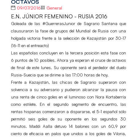
OCTAVOS
09/07/2016
General
E.N. JÚNIOR FEMENINO - RUSIA 2016
Goleada de las #GuerrerasJunior de Sagrario Santana que
clausuraron la fase de grupos del Mundial
de Rusia con una
holgada victoria frente a la selección de Kazajistán por 30-17
(16-11 en el entreacto)
Las españolas concluyen en la tercera posición esta fase con
6 puntos de 10 posibles. Ahora ya esperan
el cruce de octavos
de final de este lunes. Su oponente será el perdedor del duelo
Rusia-Suecia que se dirime a las 17:00 horas de hoy.
Frente a Kazajistán, las chicas de Sagrario superaron con
solvencia a su adversario y pudieron alcanzar
la pausa con
una renta de cinco goles en el luminoso con Nora Kortaberría
como estilete. En el segundo segmento de encuentro, las
rentas
hispanas comenzaron a dispararse, el 5-1 español sólo
permitió seis goles de su oponente en los
segundos 30
minutos. Maddi Aalla detuvo 14 balones con un 60,9 por
ciento de eficacia en palos que unidos
a los goles de Viloria,