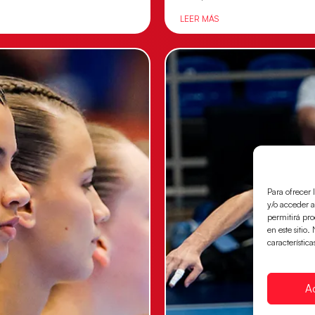
LEER MÁS
Para ofrecer 
y/o acceder a
permitirá pr
en este sitio
característica
A