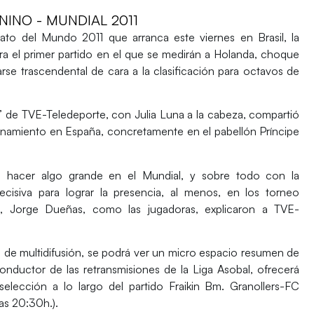
INO - MUNDIAL 2011
to del Mundo 2011 que arranca este viernes en Brasil, la
ra el primer partido en el que se medirán a Holanda, choque
arse trascendental de cara a la clasificación para octavos de
’ de TVE-Teledeporte, con Julia Luna a la cabeza, compartió
renamiento en España, concretamente en el pabellón Príncipe
e hacer algo grande en el Mundial, y sobre todo con la
ecisiva para lograr la presencia, al menos, en los torneo
al, Jorge Dueñas, como las jugadoras, explicaron a TVE-
 de multidifusión, se podrá ver un micro espacio resumen de
ductor de las retransmisiones de la Liga Asobal, ofrecerá
selección a lo largo del partido Fraikin Bm. Granollers-FC
as 20:30h.).