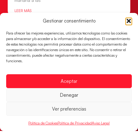
mañana a las
LEER MÁS
Gestionar consentimiento
Para ofrecer las mejores experiencias, utilizamos tecnologías como las cookies
para almacenar y/o acceder a la información del dispositivo. El consentimiento
de estas tecnologías nos permitirá procesar datos como el comportamiento de
navegación o las identificaciones únicas en este sitio. No consentir o retirar el
consentimiento, puede afectar negativamente a ciertas características y
funciones.
Aceptar
Denegar
Montenegro, última frontera para las
Guerreras Juveniles en la conquista del oro
mundial
Ver preferencias
El conjunto dirigido por Cristina Cabeza buscará
Política de Cookies
Política de Privacidad
Aviso Legal
mañana, a las 17:30h., el oro en el Campeonato del
Mundo ante la