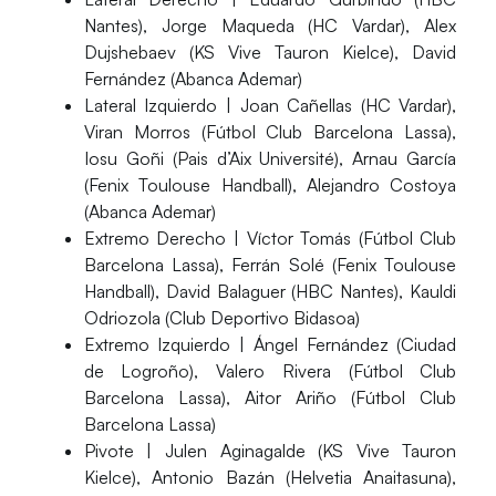
Nantes), Jorge Maqueda (HC Vardar), Alex
Dujshebaev (KS Vive Tauron Kielce), David
Fernández (Abanca Ademar)
Lateral Izquierdo
| Joan Cañellas (HC Vardar),
Viran Morros (Fútbol Club Barcelona Lassa),
Iosu Goñi (Pais d’Aix Université), Arnau García
(Fenix Toulouse Handball), Alejandro Costoya
(Abanca Ademar)
Extremo Derecho
| Víctor Tomás (Fútbol Club
Barcelona Lassa), Ferrán Solé (Fenix Toulouse
Handball), David Balaguer (HBC Nantes), Kauldi
Odriozola (Club Deportivo Bidasoa)
Extremo Izquierdo
| Ángel Fernández (Ciudad
de Logroño), Valero Rivera (Fútbol Club
Barcelona Lassa), Aitor Ariño (Fútbol Club
Barcelona Lassa)
Pivote
| Julen Aginagalde (KS Vive Tauron
Kielce), Antonio Bazán (Helvetia Anaitasuna),