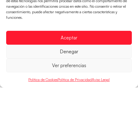
de estas tecnologías nos permitirá procesar datos como el comportamiento de
navegación o las identificaciones únicas en este sitio. No consentir o retirar el
consentimiento, puede afectar negativamente a ciertas características y
Los Hispanos Juveniles buscarán el bronce
funciones.
continental
Los pupilos de Javier Márquez no han podido con
Alemania y disputarán el encuentro por el bronce el
Aceptar
próximo domingo
Denegar
LEER MÁS
Ver preferencias
Política de Cookies
Política de Privacidad
Aviso Legal