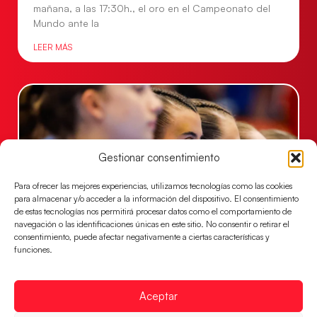
mañana, a las 17:30h., el oro en el Campeonato del
Mundo ante la
LEER MÁS
Gestionar consentimiento
Para ofrecer las mejores experiencias, utilizamos tecnologías como las cookies
para almacenar y/o acceder a la información del dispositivo. El consentimiento
de estas tecnologías nos permitirá procesar datos como el comportamiento de
navegación o las identificaciones únicas en este sitio. No consentir o retirar el
consentimiento, puede afectar negativamente a ciertas características y
Las Guerreras Juveniles lucharán por el oro
funciones.
mundialista
El conjunto dirigido por Cristina Cabeza se lleva la
victoria en las semifinales contra Egipto y luchará por
Aceptar
el oro