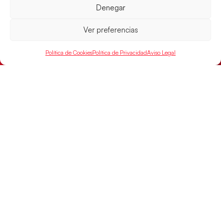
Denegar
LEER MÁS
Ver preferencias
Política de Cookies
Política de Privacidad
Aviso Legal
Los Hispanos Juveniles buscarán el bronce
continental
Los pupilos de Javier Márquez no han podido con
Alemania y disputarán el encuentro por el bronce el
próximo domingo
LEER MÁS