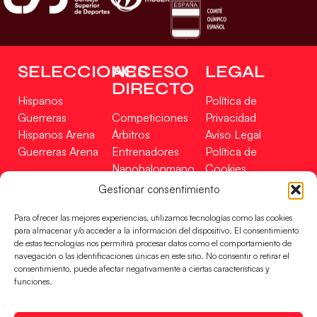
SELECCIONES
ACCESO
LEGAL
DIRECTO
Hispanos
Política de
Guerreras
Competiciones
Privacidad
Hispanos Arena
Árbitros
Aviso Legal
Guerreras Arena
Entrenadores
Política de
Nanobalonmano
Cookies
Tienda
Mapa Web
Gestionar consentimiento
SOPORTE
SÍGUENOS
EN
Para ofrecer las mejores experiencias, utilizamos tecnologías como las cookies
Incidencias
para almacenar y/o acceder a la información del dispositivo. El consentimiento
de estas tecnologías nos permitirá procesar datos como el comportamiento de
navegación o las identificaciones únicas en este sitio. No consentir o retirar el
CONTACTO
consentimiento, puede afectar negativamente a ciertas características y
FINANCIADO
funciones.
POR