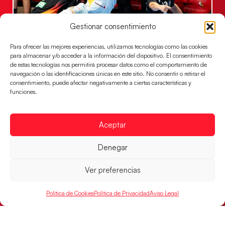
Gestionar consentimiento
Para ofrecer las mejores experiencias, utilizamos tecnologías como las cookies
para almacenar y/o acceder a la información del dispositivo. El consentimiento
Una revancha contra Dinamarca para
de estas tecnologías nos permitirá procesar datos como el comportamiento de
conquistar el bronce del EHF EURO 2026
navegación o las identificaciones únicas en este sitio. No consentir o retirar el
Los Hispanos Juveniles buscan colgarse la presea en
consentimiento, puede afectar negativamente a ciertas características y
funciones.
el partido por el bronce del Campeonato de Europa,
mañana a las
LEER MÁS
Aceptar
Denegar
Ver preferencias
Política de Cookies
Política de Privacidad
Aviso Legal