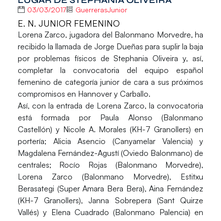
03/03/2017
GuerrerasJunior
E. N. JUNIOR FEMENINO
Lorena Zarco
, jugadora del Balonmano Morvedre, ha
recibido la llamada de Jorge Dueñas para suplir la baja
por problemas físicos de
Stephania Oliveira
y, así,
completar la convocatoria del equipo español
femenino de categoría junior de cara a sus próximos
compromisos en Hannover y Carballo.
Así, con la entrada de Lorena Zarco, la convocatoria
está formada por
Paula Alonso
(Balonmano
Castellón) y
Nicole A. Morales
(KH-7 Granollers) en
portería;
Alicia Asencio
(Canyamelar Valencia) y
Magdalena Fernández-Agustí
(Oviedo Balonmano) de
centrales;
Rocío Rojas
(Balonmano Morvedre),
Lorena Zarco
(Balonmano Morvedre),
Estitxu
Berasategi
(Super Amara Bera Bera),
Aina Fernández
(KH-7 Granollers),
Janna Sobrepera
(Sant Quirze
Vallés) y
Elena Cuadrado
(Balonmano Palencia) en