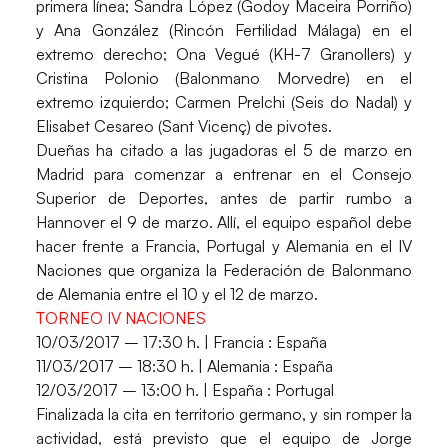
primera línea;
Sandra López
(Godoy Maceira Porriño)
y
Ana González
(Rincón Fertilidad Málaga) en el
extremo derecho;
Ona Vegué
(KH-7 Granollers) y
Cristina Polonio
(Balonmano Morvedre) en el
extremo izquierdo;
Carmen Prelchi
(Seis do Nadal) y
Elisabet Cesareo
(Sant Vicenç) de pivotes.
Dueñas ha citado a las jugadoras el 5 de marzo en
Madrid para comenzar a entrenar en el Consejo
Superior de Deportes, antes de partir rumbo a
Hannover el 9 de marzo. Allí, el equipo español debe
hacer frente a Francia, Portugal y Alemania en el IV
Naciones que organiza la Federación de Balonmano
de Alemania entre el 10 y el 12 de marzo.
TORNEO IV NACIONES
10/03/2017 – 17:30 h. | Francia :
España
11/03/2017 – 18:30 h. | Alemania :
España
12/03/2017 – 13:00 h. |
España
: Portugal
Finalizada la cita en territorio germano, y sin romper la
actividad, está previsto que el equipo de Jorge