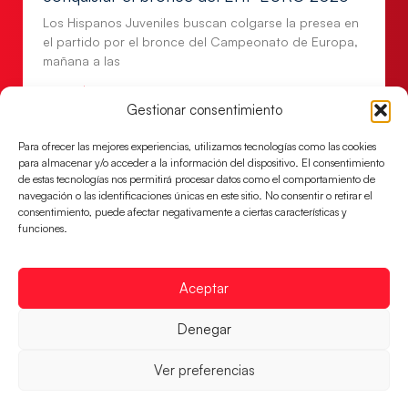
Los Hispanos Juveniles buscan colgarse la presea en
el partido por el bronce del Campeonato de Europa,
mañana a las
LEER MÁS
Gestionar consentimiento
Para ofrecer las mejores experiencias, utilizamos tecnologías como las cookies
para almacenar y/o acceder a la información del dispositivo. El consentimiento
de estas tecnologías nos permitirá procesar datos como el comportamiento de
navegación o las identificaciones únicas en este sitio. No consentir o retirar el
consentimiento, puede afectar negativamente a ciertas características y
funciones.
Aceptar
Denegar
Montenegro, última frontera para las
Guerreras Juveniles en la conquista del oro
Ver preferencias
mundial
El conjunto dirigido por Cristina Cabeza buscará