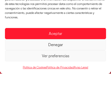
de estas tecnologías nos permitirá procesar datos como el comportamiento de
navegación o las identificaciones únicas en este sitio. No consentir o retirar el
consentimiento, puede afectar negativamente a ciertas características y
funciones.
Aceptar
Los Hispanos Juveniles buscarán el bronce
Denegar
continental
Los pupilos de Javier Márquez no han podido con
Ver preferencias
Alemania y disputarán el encuentro por el bronce el
próximo domingo
Política de Cookies
Política de Privacidad
Aviso Legal
LEER MÁS