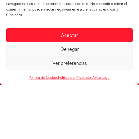
navegación o las identificaciones únicas en este sitio. No consentir o retirar el
consentimiento, puede afectar negativamente a ciertas características y
funciones.
Aceptar
Las Guerreras Juveniles sellan su billete para
Denegar
las semifinales
Las pupilas de Cristina Cabeza han remontado con
Ver preferencias
parcial de 7:1 que les ha dado el pase a semifinales
que
Política de Cookies
Política de Privacidad
Aviso Legal
LEER MÁS