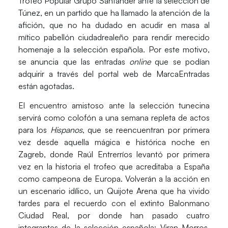
Trofeo Popular Grupo Santander
ante la selección de
Túnez
, en un partido que ha llamado la atención de la
afición, que no ha dudado en acudir en masa al
mítico pabellón ciudadrealeño para rendir merecido
homenaje a la selección española. Por este motivo,
se anuncia que las
entradas
online
que se podían
adquirir a través del portal web de MarcaEntradas
están
agotadas.
El encuentro amistoso ante la selección tunecina
servirá como colofón a una semana repleta de actos
para los
Hispanos
, que se reencuentran por primera
vez desde aquella mágica e histórica noche en
Zagreb, donde Raúl Entrerríos levantó por primera
vez en la historia el trofeo que acreditaba a España
como campeona de Europa. Volverán a la acción en
un escenario idílico, un Quijote Arena que ha vivido
tardes para el recuerdo con el extinto Balonmano
Ciudad Real, por donde han pasado cuatro
integrantes de la selección española:
Viran Morros,