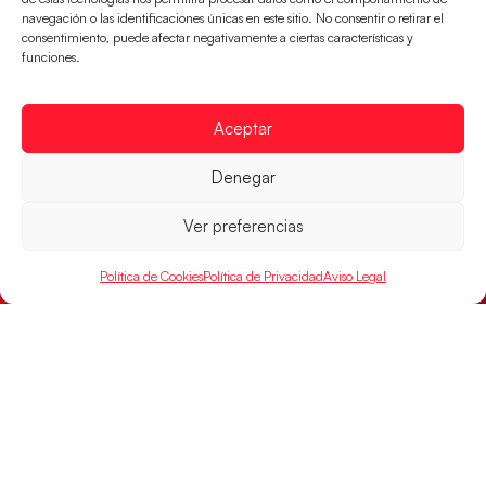
navegación o las identificaciones únicas en este sitio. No consentir o retirar el
Los pupilos de Javier Márquez se han llevado el
consentimiento, puede afectar negativamente a ciertas características y
partido de semifinales 29-27 ante Francia y mañana
funciones.
jugarán las semifinales
LEER MÁS
Aceptar
Denegar
Ver preferencias
Política de Cookies
Política de Privacidad
Aviso Legal
Las Guerreras Juveniles sellan su billete para
las semifinales
Las pupilas de Cristina Cabeza han remontado con
parcial de 7:1 que les ha dado el pase a semifinales