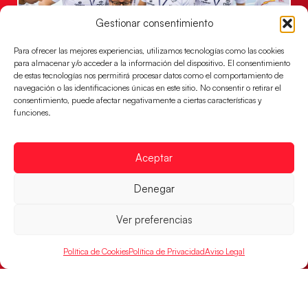
Gestionar consentimiento
Para ofrecer las mejores experiencias, utilizamos tecnologías como las cookies
para almacenar y/o acceder a la información del dispositivo. El consentimiento
de estas tecnologías nos permitirá procesar datos como el comportamiento de
navegación o las identificaciones únicas en este sitio. No consentir o retirar el
Un clásico ante Francia para buscar el
consentimiento, puede afectar negativamente a ciertas características y
billete a semifinales del EHF EURO 2026
funciones.
Los Hispanos Juveniles se enfrentarán a Francia en los
cuartos de final, este jueves a las 17:00h.
Aceptar
LEER MÁS
Denegar
Ver preferencias
Política de Cookies
Política de Privacidad
Aviso Legal