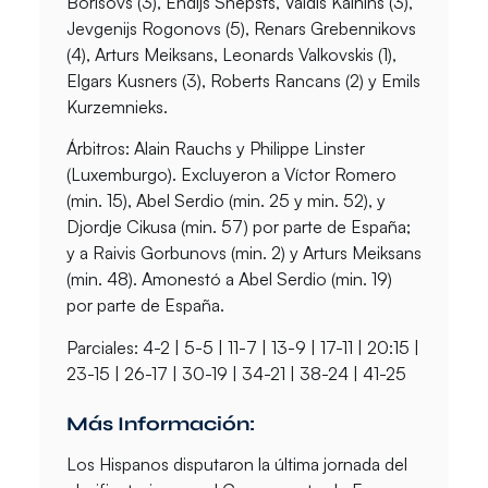
Borisovs (3), Endijs Snepsts, Valdis Kalnins (3),
Jevgenijs Rogonovs (5), Renars Grebennikovs
(4), Arturs Meiksans, Leonards Valkovskis (1),
Elgars Kusners (3), Roberts Rancans (2) y Emils
Kurzemnieks.
Árbitros:
Alain Rauchs y Philippe Linster
(Luxemburgo). Excluyeron a Víctor Romero
(min. 15), Abel Serdio (min. 25 y min. 52), y
Djordje Cikusa (min. 57) por parte de España;
y a Raivis Gorbunovs (min. 2) y Arturs Meiksans
(min. 48). Amonestó a Abel Serdio (min. 19)
por parte de España.
Parciales:
4-2 | 5-5 | 11-7 | 13-9 | 17-11 | 20:15 |
23-15 | 26-17 | 30-19 | 34-21 | 38-24 | 41-25
Más Información:
Los Hispanos disputaron la última jornada del