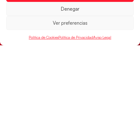
Denegar
Ver preferencias
Política de Cookies
Política de Privacidad
Aviso Legal
Los Hispanos Juveniles jugarán las
semifinales del EHF EURO 2026
Los pupilos de Javier Márquez se han llevado el
partido de semifinales 29-27 ante Francia y mañana
jugarán las semifinales
LEER MÁS