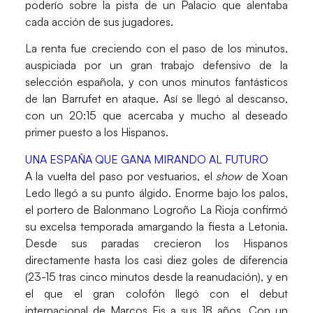
poderío sobre la pista de un
Palacio
que alentaba
cada acción de sus jugadores.
La renta fue creciendo con el paso de los minutos,
auspiciada por un gran trabajo defensivo de la
selección española
, y con unos minutos fantásticos
de
Ian Barrufet
en ataque. Así se llegó al descanso,
con un 20:15 que acercaba y mucho al deseado
primer puesto a los Hispanos.
UNA ESPAÑA QUE GANA MIRANDO AL FUTURO
A la vuelta del paso por vestuarios, el
show
de
Xoan
Ledo
llegó a su punto álgido. Enorme bajo los palos,
el portero de
Balonmano Logroño La Rioja
confirmó
su excelsa temporada amargando la fiesta a
Letonia
.
Desde sus paradas crecieron los
Hispanos
directamente hasta los casi diez goles de diferencia
(23-15 tras cinco minutos desde la reanudación), y en
el que el gran colofón llegó con el debut
internacional de
Marcos Fis
a sus 18 años. Con un