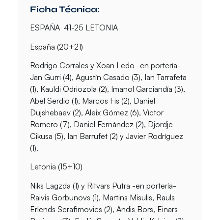
Ficha Técnica:
ESPAÑA 41-25 LETONIA
España (20+21)
Rodrigo Corrales y Xoan Ledo -en portería-
Jan Gurri (4), Agustín Casado (3), Ian Tarrafeta
(1), Kauldi Odriozola (2), Imanol Garciandía (3),
Abel Serdio (1), Marcos Fis (2), Daniel
Dujshebaev (2), Aleix Gómez (6), Víctor
Romero (7), Daniel Fernández (2), Djordje
Cikusa (5), Ian Barrufet (2) y Javier Rodríguez
(1).
Letonia (15+10)
Niks Lagzda (1) y Ritvars Putra -en portería-
Raivis Gorbunovs (1), Martins Misulis, Rauls
Erlends Serafimovics (2), Andis Bors, Einars