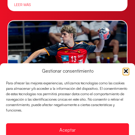
LEER MÁS
Gestionar consentimiento
Para ofrecer las mejores experiencias, utilizamos tecnologías como las cookies
Los Hispanos Juveniles buscarán el bronce
para almacenar y/o acceder a la información del dispositivo. El consentimiento
continental
de estas tecnologías nos permitirá procesar datos como el comportamiento de
navegación o las identificaciones únicas en este sitio. No consentir o retirar el
Los pupilos de Javier Márquez no han podido con
consentimiento, puede afectar negativamente a ciertas características y
Alemania y disputarán el encuentro por el bronce el
funciones.
próximo domingo
LEER MÁS
Aceptar