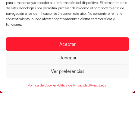
para almacenar y/o acceder a la información del dispositivo. El consentimiento
de estas tecnologías nos permitirá procesar datos como el comportamiento de
navegación o las identificaciones únicas en este sitio. No consentir o retirar el
consentimiento, puede afectar negativamente a ciertas características y
funciones.
Aceptar
Denegar
Los Hispanos Juveniles jugarán las
Ver preferencias
semifinales del EHF EURO 2026
Los pupilos de Javier Márquez se han llevado el
Política de Cookies
Política de Privacidad
Aviso Legal
partido de semifinales 29-27 ante Francia y mañana
jugarán las semifinales
LEER MÁS