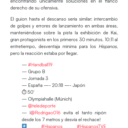
encontrando únicamente soluciones en el flanco
derecho de su ofensiva.
El guion hasta el descanso sería similar: intercambio
de golpes y errores de lanzamiento en ambas áreas,
manteniéndose sobre la pista la exhibición de Kai,
gran protagonista en los primeros 30 minutos.
10:11
al
entretiempo, desventaja mínima para los
Hispanos
,
pero la reacción estaba por llegar.
—
#Handball19
— Grupo B
— Jornada 3
— España —- 20:18 —- Japón
⏱ 50′
— Olympiahalle (Múnich)
—
@teledeporte
— ¡
@Rodrigao016
evita el tanto nipón
desde los 7 metros y desvía el rechace!
#Hispanos
#HispanosTVE