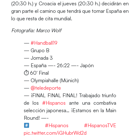
(20:30 h.) y Croacia el jueves (20:30 h.)
decidirán en
gran parte el camino que tendrá que tomar España en
lo que resta de cita mundial.
Fotografía: Marco Wolf
—
#Handball19
— Grupo B
— Jornada 3
— España —- 26:22 —- Japón
⏱ 60′ Final
— Olympiahalle (Múnich)
—
@teledeporte
— ¡FINAL FINAL FINAL! Trabajado triunfo
de los
#Hispanos
ante una combativa
selección japonesa… ¡Estamos en la Main
Round! —-
#Hispanos
#HispanosTVE
pic.twitter.com/iGHubrWd2d