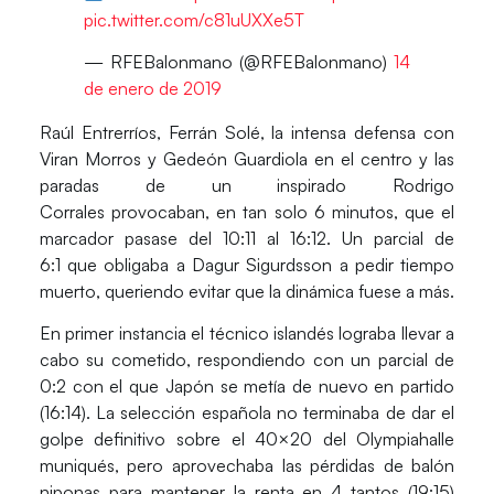
pic.twitter.com/c81uUXXe5T
— RFEBalonmano (@RFEBalonmano)
14
de enero de 2019
Raúl Entrerríos, Ferrán Solé
, la intensa defensa con
Viran Morros y Gedeón Guardiola
en el centro y las
paradas de un inspirado
Rodrigo
Corrales
provocaban, en tan solo 6 minutos, que el
marcador pasase del 10:11 al 16:12. Un
parcial de
6:1
que obligaba a Dagur Sigurdsson a pedir tiempo
muerto, queriendo evitar que la dinámica fuese a más.
En primer instancia el técnico islandés lograba llevar a
cabo su cometido, respondiendo con un parcial de
0:2 con el que Japón se metía de nuevo en partido
(16:14). La selección española no terminaba de dar el
golpe definitivo sobre el 40×20 del Olympiahalle
muniqués, pero aprovechaba las pérdidas de balón
niponas para mantener la renta en 4 tantos (19:15)