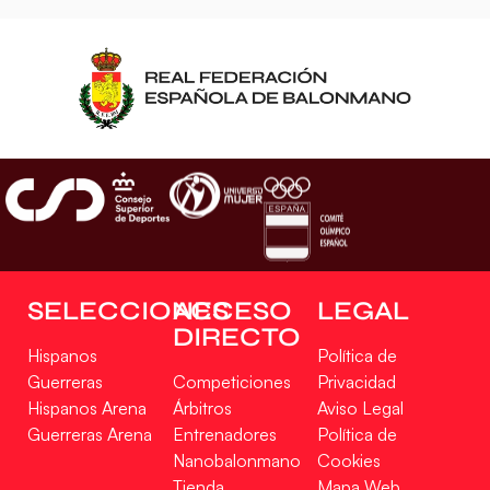
SELECCIONES
ACCESO
LEGAL
DIRECTO
Hispanos
Política de
Guerreras
Competiciones
Privacidad
Hispanos Arena
Árbitros
Aviso Legal
Guerreras Arena
Entrenadores
Política de
Nanobalonmano
Cookies
Tienda
Mapa Web