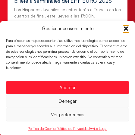
billete a semifinales del EHF EURO 2026
Los Hispanos Juveniles se enfrentarán a Francia en los
cuartos de final, este jueves a las 17:00h.
LEER MÁS
Gestionar consentimiento
Para ofrecer las mejores experiencias, utilizamos tecnologías como las cookies
para almacenar y/o acceder a la información del dispositivo. El consentimiento
de estas tecnologías nos permitirá procesar datos como el comportamiento de
navegación o las identificaciones únicas en este sitio. No consentir o retirar el
consentimiento, puede afectar negativamente a ciertas características y
funciones.
Aceptar
Denegar
Las Guerreras Juveniles buscan ante Suiza
Ver preferencias
un billete para las semifinales del Mundial
Las Guerreras Juveniles afronta este jueves, a las
Política de Cookies
Política de Privacidad
Aviso Legal
15:00 h, los cuartos de final del Campeonato del