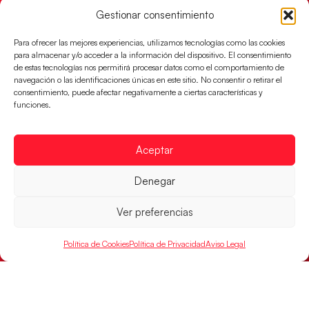
Los Hispanos Juveniles buscan colgarse la presea en
Gestionar consentimiento
el partido por el bronce del Campeonato de Europa,
mañana a las
Para ofrecer las mejores experiencias, utilizamos tecnologías como las cookies
para almacenar y/o acceder a la información del dispositivo. El consentimiento
LEER MÁS
de estas tecnologías nos permitirá procesar datos como el comportamiento de
navegación o las identificaciones únicas en este sitio. No consentir o retirar el
consentimiento, puede afectar negativamente a ciertas características y
funciones.
Aceptar
Denegar
Ver preferencias
Política de Cookies
Política de Privacidad
Aviso Legal
Montenegro, última frontera para las
Guerreras Juveniles en la conquista del oro
mundial
El conjunto dirigido por Cristina Cabeza buscará