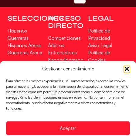
SELECCIONES
ACCESO
LEGAL
DIRECTO
Hispanos
Política de
Guerreras
Competiciones
Privacidad
Hispanos Arena
Árbitros
Aviso Legal
Guerreras Arena
Entrenadores
Política de
Nanobalonmano
Cookies
Tienda
Mapa Web
Gestionar consentimiento
SOPORTE
SÍGUENOS
EN
Para ofrecer las mejores experiencias, utilizamos tecnologías como las cookies
Incidencias
para almacenar y/o acceder a la información del dispositivo. El consentimiento
de estas tecnologías nos permitirá procesar datos como el comportamiento de
navegación o las identificaciones únicas en este sitio. No consentir o retirar el
CONTACTO
consentimiento, puede afectar negativamente a ciertas características y
FINANCIADO
funciones.
POR
Aceptar