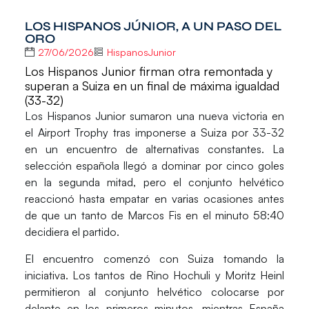
LOS HISPANOS JÚNIOR, A UN PASO DEL
ORO
27/06/2026
HispanosJunior
Los Hispanos Junior firman otra remontada y
superan a Suiza en un final de máxima igualdad
(33-32)
Los
Hispanos Junior
sumaron una nueva victoria en
el
Airport Trophy
tras imponerse a Suiza por 33-32
en un encuentro de alternativas constantes. La
selección española llegó a dominar por cinco goles
en la segunda mitad, pero el conjunto helvético
reaccionó hasta empatar en varias ocasiones antes
de que un tanto de
Marcos Fis
en el minuto 58:40
decidiera el partido.
El encuentro comenzó con Suiza tomando la
iniciativa. Los tantos de
Rino Hochuli
y
Moritz Heinl
permitieron al conjunto helvético colocarse por
delante en los primeros minutos, mientras España