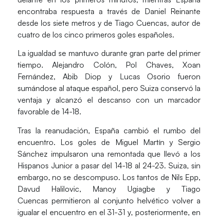
encontraba respuesta a través de
Daniel Reinante
desde los siete metros y de
Tiago Cuencas
, autor de
cuatro de los cinco primeros goles españoles.
La igualdad se mantuvo durante gran parte del primer
tiempo.
Alejandro Colón
,
Pol Chaves
,
Xoan
Fernández
,
Abib Diop
y
Lucas Osorio
fueron
sumándose al ataque español, pero Suiza conservó la
ventaja y alcanzó el descanso con un marcador
favorable de 14-18.
Tras la reanudación, España cambió el rumbo del
encuentro. Los goles de
Miguel Martín
y
Sergio
Sánchez
impulsaron una remontada que llevó a los
Hispanos Junior a pasar del 14-18 al 24-23. Suiza, sin
embargo, no se descompuso. Los tantos de
Nils Epp
,
Davud Halilovic
,
Manoy Ugiagbe
y
Tiago
Cuencas
permitieron al conjunto helvético volver a
igualar el encuentro en el 31-31 y, posteriormente, en