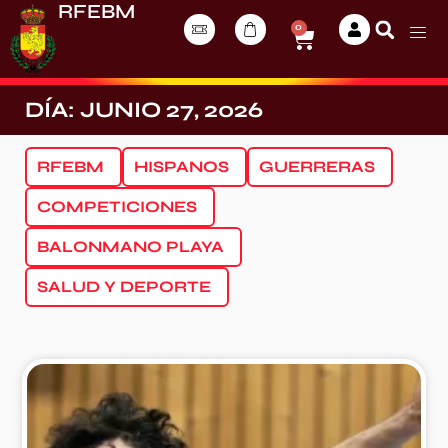
RFEBM
0
DÍA: JUNIO 27, 2026
RFEBM
HISPANOS
GUERRERAS
COMPETICIONES
BALONMANO PLAYA
SALUD Y DEPORTE