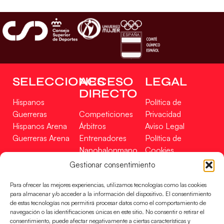
SELECCIONES
ACCESO
LEGAL
DIRECTO
Hispanos
Política de
Guerreras
Competiciones
Privacidad
Hispanos Arena
Árbitros
Aviso Legal
Guerreras Arena
Entrenadores
Política de
Nanobalonmano
Cookies
Tienda
Mapa Web
Gestionar consentimiento
SOPORTE
SÍGUENOS
EN
Para ofrecer las mejores experiencias, utilizamos tecnologías como las cookies
Incidencias
para almacenar y/o acceder a la información del dispositivo. El consentimiento
de estas tecnologías nos permitirá procesar datos como el comportamiento de
navegación o las identificaciones únicas en este sitio. No consentir o retirar el
CONTACTO
consentimiento, puede afectar negativamente a ciertas características y