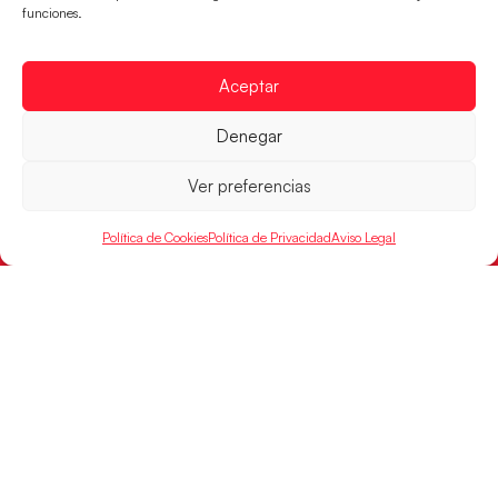
FINANCIADO
funciones.
POR
Aceptar
RFEBM © 2024. Todos los derechos reservados –
Denegar
Desarrollado por
Ver preferencias
Política de Cookies
Política de Privacidad
Aviso Legal