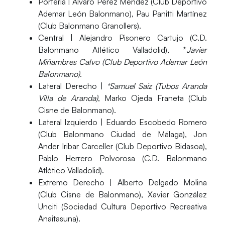
Portería
| Álvaro Pérez Méndez (Club Deportivo
Ademar León Balonmano), Pau Panitti Martínez
(Club Balonmano Granollers).
Central
| Alejandro Pisonero Cartujo (C.D.
Balonmano Atlético Valladolid),
*
Javier
Miñambres Calvo (Club Deportivo Ademar León
Balonmano)
.
Lateral Derecho
|
*Samuel Saiz (Tubos Aranda
Villa de Aranda)
, Marko Ojeda Franeta (Club
Cisne de Balonmano).
Lateral Izquierdo
| Eduardo Escobedo Romero
(Club Balonmano Ciudad de Málaga), Jon
Ander Iribar Carceller (Club Deportivo Bidasoa),
Pablo Herrero Polvorosa (C.D. Balonmano
Atlético Valladolid).
Extremo Derecho
| Alberto Delgado Molina
(Club Cisne de Balonmano), Xavier González
Unciti (Sociedad Cultura Deportivo Recreativa
Anaitasuna).