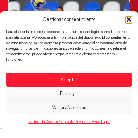
Gestionar consentimiento
Para ofrecer las mejores experiencias, utilizamos tecnologías como las cookies
para almacenar y/o acceder a la información del dispositivo. El consentimiento
de estas tecnologías nos permitirá procesar datos como el comportamiento de
navegación o las identificaciones únicas en este sitio. No consentir o retirar el
consentimiento, puede afectar negativamente a ciertas características y
funciones.
Las Guerreras Juveniles buscan ante Suiza
un billete para las semifinales del Mundial
Aceptar
Las Guerreras Juveniles afronta este jueves, a las
15:00 h, los cuartos de final del Campeonato del
Denegar
Mundo Juvenil frente
LEER MÁS
Ver preferencias
Política de Cookies
Política de Privacidad
Aviso Legal