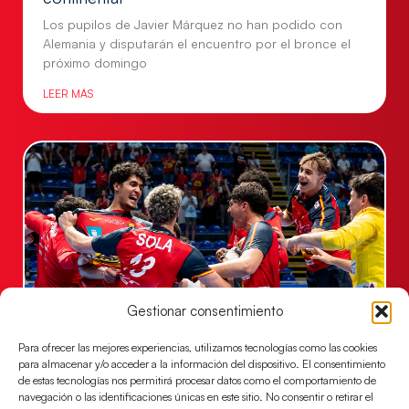
Los pupilos de Javier Márquez no han podido con
Alemania y disputarán el encuentro por el bronce el
próximo domingo
LEER MÁS
Gestionar consentimiento
Los Hispanos Juveniles jugarán las
Para ofrecer las mejores experiencias, utilizamos tecnologías como las cookies
semifinales del EHF EURO 2026
para almacenar y/o acceder a la información del dispositivo. El consentimiento
de estas tecnologías nos permitirá procesar datos como el comportamiento de
Los pupilos de Javier Márquez se han llevado el
navegación o las identificaciones únicas en este sitio. No consentir o retirar el