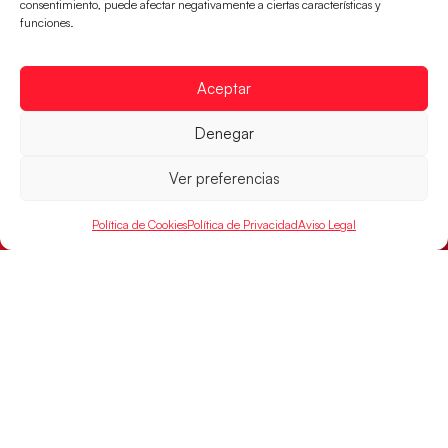
partido de semifinales 29-27 ante Francia y mañana
consentimiento, puede afectar negativamente a ciertas características y
funciones.
jugarán las semifinales
LEER MÁS
Aceptar
Denegar
Ver preferencias
Política de Cookies
Política de Privacidad
Aviso Legal
Las Guerreras Juveniles sellan su billete para
las semifinales
Las pupilas de Cristina Cabeza han remontado con
parcial de 7:1 que les ha dado el pase a semifinales
que