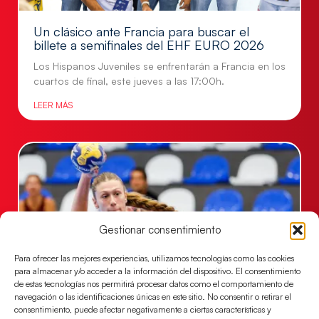
Un clásico ante Francia para buscar el
billete a semifinales del EHF EURO 2026
Los Hispanos Juveniles se enfrentarán a Francia en los
cuartos de final, este jueves a las 17:00h.
LEER MÁS
Gestionar consentimiento
Para ofrecer las mejores experiencias, utilizamos tecnologías como las cookies
para almacenar y/o acceder a la información del dispositivo. El consentimiento
de estas tecnologías nos permitirá procesar datos como el comportamiento de
navegación o las identificaciones únicas en este sitio. No consentir o retirar el
Las Guerreras Juveniles buscan ante Suiza
consentimiento, puede afectar negativamente a ciertas características y
un billete para las semifinales del Mundial