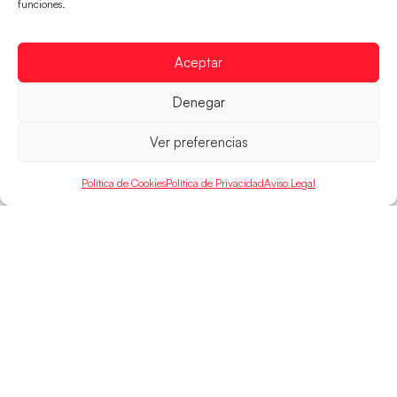
funciones.
Las Guerreras Juveniles afronta este jueves, a las
15:00 h, los cuartos de final del Campeonato del
Aceptar
Mundo Juvenil frente
LEER MÁS
Denegar
Ver preferencias
Política de Cookies
Política de Privacidad
Aviso Legal
SELECCIONES
ACCESO
LEGAL