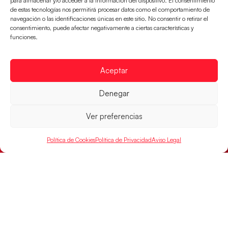
para almacenar y/o acceder a la información del dispositivo. El consentimiento
de estas tecnologías nos permitirá procesar datos como el comportamiento de
navegación o las identificaciones únicas en este sitio. No consentir o retirar el
consentimiento, puede afectar negativamente a ciertas características y
funciones.
Aceptar
Montenegro, última frontera para las
Guerreras Juveniles en la conquista del oro
Denegar
mundial
El conjunto dirigido por Cristina Cabeza buscará
Ver preferencias
mañana, a las 17:30h., el oro en el Campeonato del
Mundo ante la
Política de Cookies
Política de Privacidad
Aviso Legal
LEER MÁS