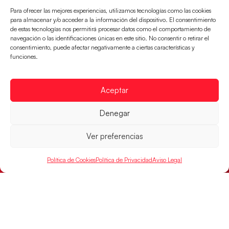
Para ofrecer las mejores experiencias, utilizamos tecnologías como las cookies
para almacenar y/o acceder a la información del dispositivo. El consentimiento
de estas tecnologías nos permitirá procesar datos como el comportamiento de
navegación o las identificaciones únicas en este sitio. No consentir o retirar el
consentimiento, puede afectar negativamente a ciertas características y
funciones.
Los Hispanos Juveniles jugarán las
semifinales del EHF EURO 2026
Aceptar
Los pupilos de Javier Márquez se han llevado el
Denegar
partido de semifinales 29-27 ante Francia y mañana
jugarán las semifinales
Ver preferencias
LEER MÁS
Política de Cookies
Política de Privacidad
Aviso Legal