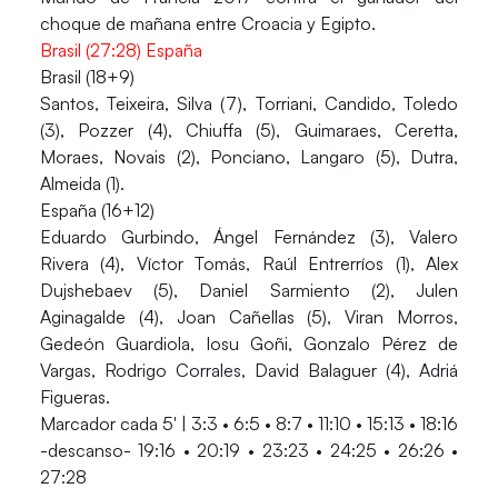
choque de mañana entre Croacia y Egipto.
Brasil (27:28) España
Brasil (18+9)
Santos, Teixeira, Silva (7), Torriani, Candido, Toledo
(3), Pozzer (4), Chiuffa (5), Guimaraes, Ceretta,
Moraes, Novais (2), Ponciano, Langaro (5), Dutra,
Almeida (1).
España (16+12)
Eduardo Gurbindo, Ángel Fernández (3), Valero
Rivera (4), Víctor Tomás, Raúl Entrerríos (1), Alex
Dujshebaev (5), Daniel Sarmiento (2), Julen
Aginagalde (4), Joan Cañellas (5), Viran Morros,
Gedeón Guardiola, Iosu Goñi, Gonzalo Pérez de
Vargas, Rodrigo Corrales, David Balaguer (4), Adriá
Figueras.
Marcador cada 5′ | 3:3 • 6:5 • 8:7 • 11:10 • 15:13 • 18:16
-descanso- 19:16 • 20:19 • 23:23 • 24:25 • 26:26 •
27:28