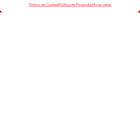
Las Guerreras Juveniles afronta este jueves, a las
Política de Cookies
Política de Privacidad
Aviso Legal
15:00 h, los cuartos de final del Campeonato del
Mundo Juvenil frente
LEER MÁS
SELECCIONES
ACCESO
LEGAL
DIRECTO