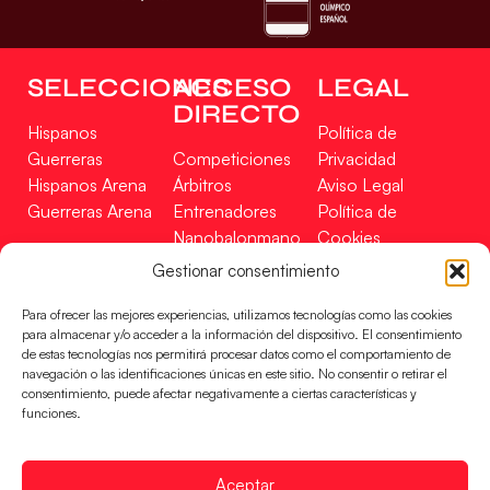
SELECCIONES
ACCESO
LEGAL
DIRECTO
Hispanos
Política de
Guerreras
Competiciones
Privacidad
Hispanos Arena
Árbitros
Aviso Legal
Guerreras Arena
Entrenadores
Política de
Nanobalonmano
Cookies
Tienda
Mapa Web
Gestionar consentimiento
SOPORTE
SÍGUENOS
EN
Para ofrecer las mejores experiencias, utilizamos tecnologías como las cookies
Incidencias
para almacenar y/o acceder a la información del dispositivo. El consentimiento
de estas tecnologías nos permitirá procesar datos como el comportamiento de
navegación o las identificaciones únicas en este sitio. No consentir o retirar el
CONTACTO
consentimiento, puede afectar negativamente a ciertas características y
FINANCIADO
funciones.
POR
Aceptar