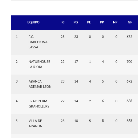
EQUIPO
PJ
PG
PE
PP
NP
GF
1
F.C.
23
23
0
0
0
872
BARCELONA
LASSA
2
NATURHOUSE
22
17
1
4
0
700
LA RIOJA
3
ABANCA
23
14
4
5
0
672
ADEMAR LEON
4
FRAIKIN BM.
22
14
2
6
0
668
GRANOLLERS
5
VILLA DE
23
10
5
8
0
668
ARANDA