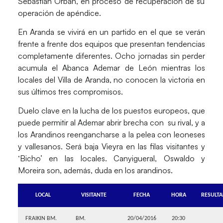
Sebastian Orban
, en proceso de recuperación de su
operación de apéndice.
En
Aranda
se vivirá en un partido en el que se verán
frente a frente dos equipos que presentan tendencias
completamente diferentes. Ocho jornadas sin perder
acumula el
Abanca Ademar de León
mientras los
locales del
Villa de Aranda
, no conocen la victoria en
sus últimos tres compromisos.
Duelo clave en la lucha de los puestos europeos, que
puede permitir al Ademar abrir brecha con su rival, y a
los
Arandinos
reengancharse a la pelea con leoneses
y vallesanos. Será baja
Vieyra
en las filas visitantes y
‘Bicho’
en las locales.
Canyigueral
,
Oswaldo
y
Moreira
son, además, duda en los arandinos.
LOCAL
VISITANTE
FECHA
HORA
RESULT
FRAIKIN BM.
BM.
20/04/2016
20:30