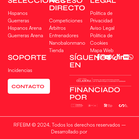
SELECCIONES
ACCESO
LEGAL
DIRECTO
Hispanos
Política de
Guerreras
Competiciones
Privacidad
Hispanos Arena
Árbitros
Aviso Legal
Guerreras Arena
Entrenadores
Política de
Nanobalonmano
Cookies
Tienda
Mapa Web
SOPORTE
SÍGUENOS
EN
Incidencias
CONTACTO
FINANCIADO
POR
RFEBM © 2024. Todos los derechos reservados –
Desarrollado por