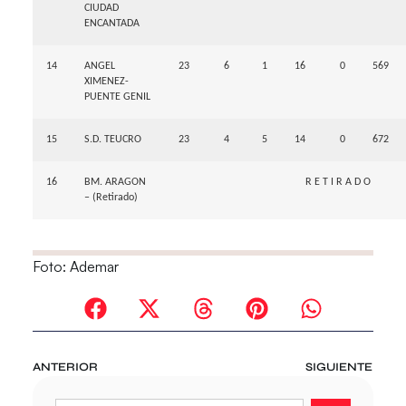
CIUDAD
ENCANTADA
14
ANGEL
23
6
1
16
0
569
XIMENEZ-
PUENTE GENIL
15
S.D. TEUCRO
23
4
5
14
0
672
16
BM. ARAGON
R E T I R A D O
– (Retirado)
Foto: Ademar
ANTERIOR
SIGUIENTE