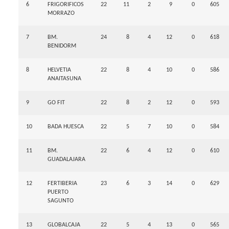
6
FRIGORIFICOS
22
11
2
9
0
605
MORRAZO
7
BM.
24
8
4
12
0
618
BENIDORM
8
HELVETIA
22
8
4
10
0
586
ANAITASUNA
9
GO FIT
22
8
2
12
0
593
10
BADA HUESCA
22
5
7
10
0
584
11
BM.
22
6
4
12
0
610
GUADALAJARA
12
FERTIBERIA
23
6
3
14
0
629
PUERTO
SAGUNTO
13
GLOBALCAJA
22
5
4
13
0
565