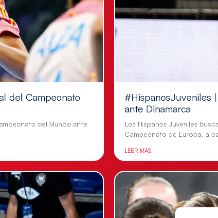
inal del Campeonato
#HispanosJuveniles | 
ante Dinamarca
l Campeonato del Mundo ante
Los Hispanos Juveniles busca
Campeonato de Europa, a par
LEER MÁS