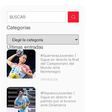
Categorías
Últimas entradas
#GuerrerasJuveniles |
Sigue en directo la final
del Campeonato del
Mundo ante
Montenegro
09/08/2026
#HispanosJuveniles |
Sigue en directo el
partido por el bronce
ante Dinamarca