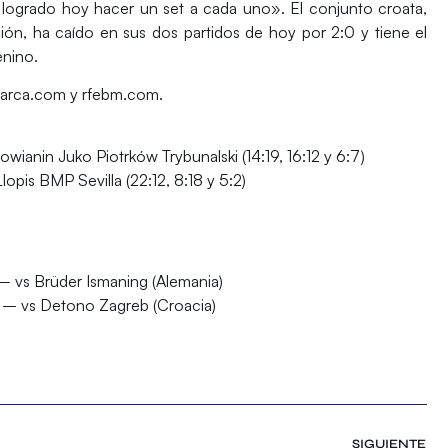
grado hoy hacer un set a cada uno». El conjunto croata,
ón, ha caído en sus dos partidos de hoy por 2:0 y tiene el
enino.
marca.com y rfebm.com.
wianin Juko Piotrków Trybunalski (14:19, 16:12 y 6:7)
opis BMP Sevilla (22:12, 8:18 y 5:2)
 – vs Brüder Ismaning (Alemania)
) – vs Detono Zagreb (Croacia)
SIGUIENTE