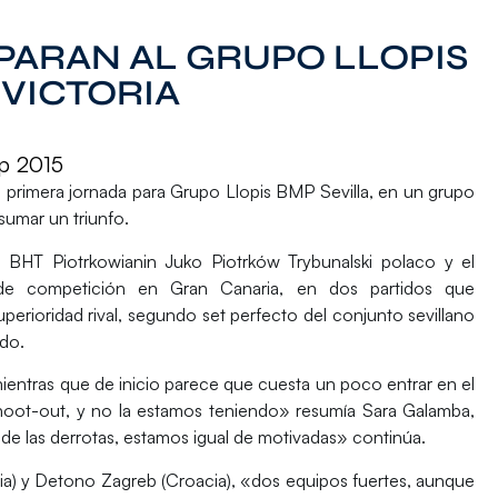
PARAN AL GRUPO LLOPIS
 VICTORIA
p 2015
a primera jornada para Grupo Llopis BMP Sevilla, en un grupo
sumar un triunfo.
 BHT Piotrkowianin Juko Piotrków Trybunalski polaco y el
 de competición en Gran Canaria, en dos partidos que
uperioridad rival, segundo set perfecto del conjunto sevillano
ndo.
ntras que de inicio parece que cuesta un poco entrar en el
shoot-out, y no la estamos teniendo» resumía Sara Galamba,
de las derrotas, estamos igual de motivadas» continúa.
a) y Detono Zagreb (Croacia), «dos equipos fuertes, aunque