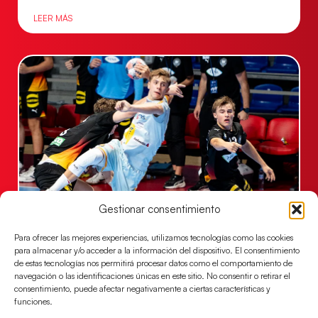
LEER MÁS
Gestionar consentimiento
Una revancha contra Dinamarca para
conquistar el bronce del EHF EURO 2026
Para ofrecer las mejores experiencias, utilizamos tecnologías como las cookies
para almacenar y/o acceder a la información del dispositivo. El consentimiento
Los Hispanos Juveniles buscan colgarse la presea en
de estas tecnologías nos permitirá procesar datos como el comportamiento de
el partido por el bronce del Campeonato de Europa,
navegación o las identificaciones únicas en este sitio. No consentir o retirar el
mañana a las
consentimiento, puede afectar negativamente a ciertas características y
funciones.
LEER MÁS