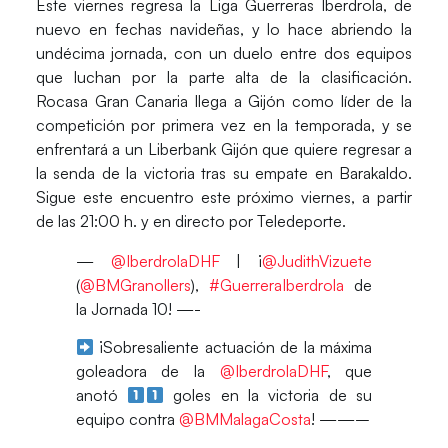
Este viernes regresa la Liga Guerreras Iberdrola, de
nuevo en fechas navideñas, y lo hace abriendo la
undécima jornada, con un duelo entre dos equipos
que luchan por la parte alta de la clasificación.
Rocasa Gran Canaria
llega a Gijón como líder de la
competición por primera vez en la temporada, y se
enfrentará a un
Liberbank Gijón
que quiere regresar a
la senda de la victoria tras su empate en Barakaldo.
Sigue este encuentro este
próximo viernes
, a partir
de las 21:00 h. y en directo por
Teledeporte
.
—
@IberdrolaDHF
| ¡
@JudithVizuete
(
@BMGranollers
),
#GuerreraIberdrola
de
la Jornada 10! —-
¡Sobresaliente actuación de la máxima
goleadora de la
@IberdrolaDHF
, que
anotó
goles en la victoria de su
equipo contra
@BMMalagaCosta
! ——–