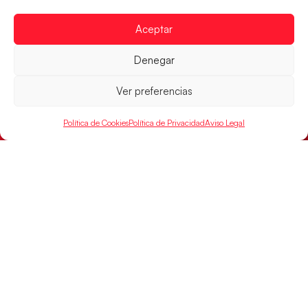
Aceptar
Denegar
Ver preferencias
Política de Cookies
Política de Privacidad
Aviso Legal
Montenegro, última frontera para las
Guerreras Juveniles en la conquista del oro
mundial
El conjunto dirigido por Cristina Cabeza buscará
mañana, a las 17:30h., el oro en el Campeonato del
Mundo ante la
LEER MÁS