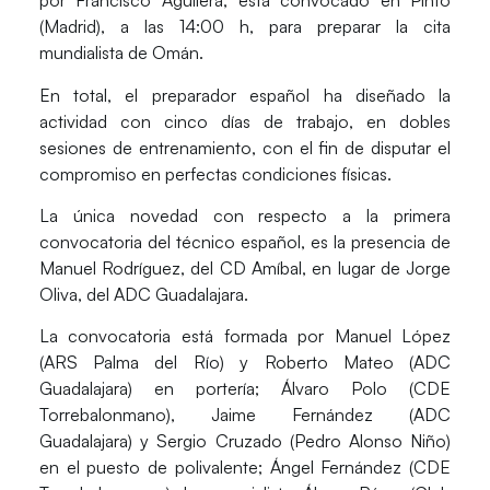
por Francisco Aguilera, está convocado en Pinto
(Madrid), a las 14:00 h, para preparar la cita
mundialista de Omán.
En total, el preparador español ha diseñado la
actividad con cinco días de trabajo, en dobles
sesiones de entrenamiento, con el fin de disputar el
compromiso en perfectas condiciones físicas.
La única novedad con respecto a la primera
convocatoria del técnico español, es la presencia de
Manuel Rodríguez
, del CD Amíbal, en lugar de Jorge
Oliva, del ADC Guadalajara.
La convocatoria está formada por
Manuel López
(ARS Palma del Río) y
Roberto Mateo
(ADC
Guadalajara) en portería;
Álvaro Polo
(CDE
Torrebalonmano),
Jaime Fernández
(ADC
Guadalajara) y
Sergio Cruzado
(Pedro Alonso Niño)
en el puesto de polivalente;
Ángel Fernández
(CDE