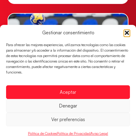
Gestionar consentimiento
Para ofrecer las mejores experiencias, utilizamos tecnologías como las cookies
para almacenar y/o acceder a la información del dispositivo. El consentimiento
de estas tecnologías nos permitirá procesar datos como el comportamiento de
navegación o las identificaciones únicas en este sitio. No consentir o retirar el
consentimiento, puede afectar negativamente a ciertas características y
funciones.
Las Guerreras Juveniles buscan ante Suiza
un billete para las semifinales del Mundial
Aceptar
Las Guerreras Juveniles afronta este jueves, a las
15:00 h, los cuartos de final del Campeonato del
Denegar
Mundo Juvenil frente
Ver preferencias
LEER MÁS
Política de Cookies
Política de Privacidad
Aviso Legal