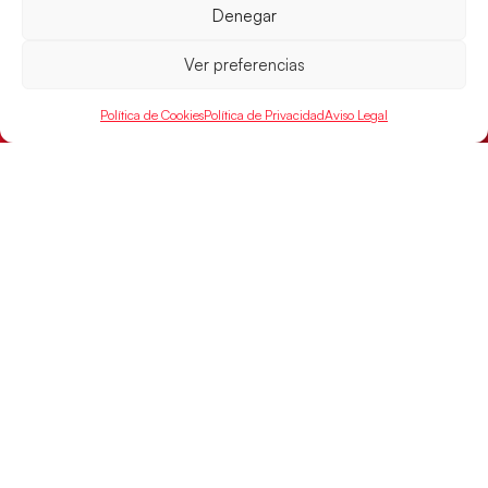
Denegar
Las Guerreras Juveniles afronta este jueves, a las
15:00 h, los cuartos de final del Campeonato del
Mundo Juvenil frente
Ver preferencias
LEER MÁS
Política de Cookies
Política de Privacidad
Aviso Legal
SELECCIONES
ACCESO
LEGAL
DIRECTO