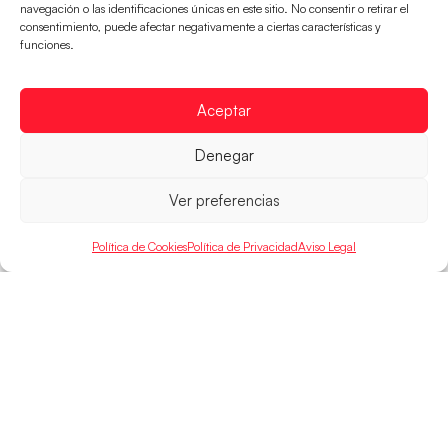
Montenegro, última frontera para las
navegación o las identificaciones únicas en este sitio. No consentir o retirar el
Guerreras Juveniles en la conquista del oro
consentimiento, puede afectar negativamente a ciertas características y
funciones.
mundial
El conjunto dirigido por Cristina Cabeza buscará
mañana, a las 17:30h., el oro en el Campeonato del
Aceptar
Mundo ante la
Denegar
LEER MÁS
Ver preferencias
Política de Cookies
Política de Privacidad
Aviso Legal