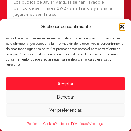
Los pupilos de Javier Márquez se han llevado el
partido de semifinales 29-27 ante Francia y mañana
jugarán las semifinales
LEER MÁS
Gestionar consentimiento
Para ofrecer las mejores experiencias, utilizamos tecnologías como las cookies
para almacenar y/o acceder a la información del dispositivo. El consentimiento
de estas tecnologías nos permitirá procesar datos como el comportamiento de
navegación o las identificaciones únicas en este sitio. No consentir o retirar el
consentimiento, puede afectar negativamente a ciertas características y
funciones.
Aceptar
Denegar
Las Guerreras Juveniles sellan su billete para
Ver preferencias
las semifinales
Las pupilas de Cristina Cabeza han remontado con
Política de Cookies
Política de Privacidad
Aviso Legal
parcial de 7:1 que les ha dado el pase a semifinales