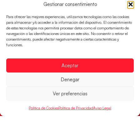
Gestionar consentimiento
Para ofrecer las mejores experiencias, utilizamos tecnologías como las cookies
para almacenar y/o acceder a la información del dispositivo. El consentimiento
de estas tecnologías nos permitirá procesar datos como el comportamiento de
navegación o las identificaciones únicas en este sitio. No consentir o retirar el
consentimiento, puede afectar negativamente a ciertas características y
funciones.
Una revancha contra Dinamarca para
conquistar el bronce del EHF EURO 2026
Aceptar
Los Hispanos Juveniles buscan colgarse la presea en
el partido por el bronce del Campeonato de Europa,
Denegar
mañana a las
Ver preferencias
LEER MÁS
Política de Cookies
Política de Privacidad
Aviso Legal