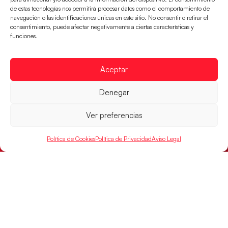
de estas tecnologías nos permitirá procesar datos como el comportamiento de
navegación o las identificaciones únicas en este sitio. No consentir o retirar el
consentimiento, puede afectar negativamente a ciertas características y
funciones.
Aceptar
Las Guerreras Juveniles buscan ante Suiza
Denegar
un billete para las semifinales del Mundial
Las Guerreras Juveniles afronta este jueves, a las
Ver preferencias
15:00 h, los cuartos de final del Campeonato del
Mundo Juvenil frente
Política de Cookies
Política de Privacidad
Aviso Legal
LEER MÁS