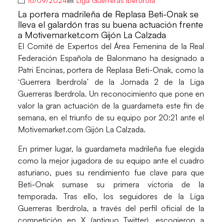
16/09/2024
Liga Guerreras Iberdrola
La portera madrileña de Replasa Beti-Onak se
lleva el galardón tras su buena actuación frente
a Motivemarket.com Gijón La Calzada
El
Comité de Expertos
del
Área Femenina
de la
Real
Federación Española
de Balonmano
ha designado a
Patri Encinas
, portera de
Replasa Beti-Onak
, como la
‘
Guerrera Iberdrola
’ de la
Jornada 2
de la
Liga
Guerreras Iberdrola.
Un reconocimiento que pone en
valor la gran actuación de la guardameta este fin de
semana, en el triunfo de su equipo por
20:21
ante el
Motivemarket.com Gijón La Calzada.
En primer lugar, la guardameta madrileña fue elegida
como la mejor jugadora de su equipo ante el cuadro
asturiano, pues su rendimiento fue clave para que
Beti-Onak
sumase su primera victoria de la
temporada. Tras ello, los seguidores de la
Liga
Guerreras Iberdrola
, a través del perfil oficial de la
competición en X (antiguo Twitter), escogieron a