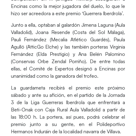
Encinas
como la mejor jugadora del duelo, lo que le
hizo ser acreedora a este premio
‘Guerrera Iberdrola’.
Junto a ella, optaban al galardón
Jimena Laguna (Aula
Valladolid), Joana Resende (Costa del Sol Málaga),
Pauli Fernández (Mecalia Atlético Guardés), Paula
Agulló (AtticGo Elche)
y las también porteras
Virginia
Fernández (Elda Prestigio)
y
Ana Belén Palomino
(Conservas Orbe Zendal Porriño).
De entre todas
ellas, el
Comité de Expertos
designó a
Encinas
por
unanimidad como la ganadora del trofeo.
La guardameta recibirá el premio este próximo
sábado y ante su afición, en el partido de la
Jornada
3
de la
Liga Guerreras Iberdrola
que enfrentará a
Beti-Onak
con
Caja Rural Aula Valladolid
a partir de
las
18:00 h
. La portera, así pues, podrá celebrar el
premio junto a su gente, en el
Polideportivo
Hermanos Induráin
de la localidad navarra de
Villava
.