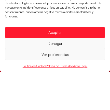
mundialista
de estas tecnologías nos permitirá procesar datos como el comportamiento de
navegación o las identificaciones únicas en este sitio. No consentir o retirar el
El conjunto dirigido por Cristina Cabeza se lleva la
consentimiento, puede afectar negativamente a ciertas características y
victoria en las semifinales contra Egipto y luchará por
funciones.
el oro
LEER MÁS
Aceptar
Denegar
Ver preferencias
Política de Cookies
Política de Privacidad
Aviso Legal
Los Hispanos Juveniles buscarán el bronce
continental
Los pupilos de Javier Márquez no han podido con