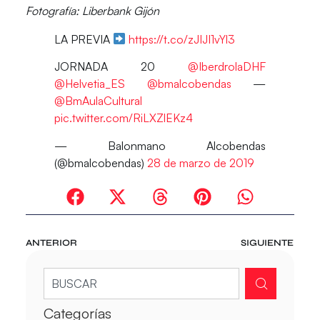
Fotografía: Liberbank Gijón
LA PREVIA
https://t.co/zJIJI1vYl3
JORNADA 20
@IberdrolaDHF
@Helvetia_ES
@bmalcobendas
—
@BmAulaCultural
pic.twitter.com/RiLXZlEKz4
— Balonmano Alcobendas
(@bmalcobendas)
28 de marzo de 2019
ANTERIOR
SIGUIENTE
Categorías