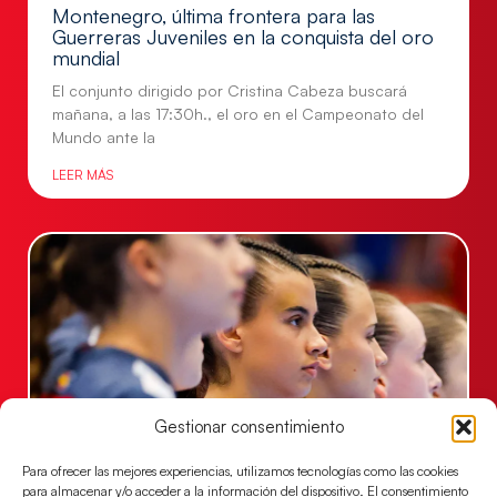
Montenegro, última frontera para las
Guerreras Juveniles en la conquista del oro
mundial
El conjunto dirigido por Cristina Cabeza buscará
mañana, a las 17:30h., el oro en el Campeonato del
Mundo ante la
LEER MÁS
Gestionar consentimiento
Para ofrecer las mejores experiencias, utilizamos tecnologías como las cookies
Las Guerreras Juveniles lucharán por el oro
para almacenar y/o acceder a la información del dispositivo. El consentimiento